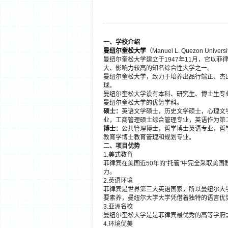
一、学校介绍
曼纽尔奎松大学
（Manuel L. Quezon
曼纽尔奎松大学建立于1947年11月，它以
大、影响力较高的知名综合性大学之一。
曼纽尔奎松大学，致力于培养出品行端正、杰
球。
曼纽尔奎松大学设有本科、研究生、博士生专
曼纽尔奎松大学的优势学科。
硕士：
英语文学硕士，历史文学硕士，心理文
业，工商管理硕士综合管理专业，英语作为第
博士：
公共管理博士，哲学博士英语专业，哲
教育学博士教育管理和规划专业。
二、项目优势
1.美式教育
菲律宾在美国近50年的“托管”中完全采取美
力。
2.英语环境
菲律宾是世界第三大英语国家，所以曼纽尔大
要素养，曼纽尔大学大学凭借着独特的语言优
3.亚洲名校
曼纽尔奎松大学是是菲律宾最优秀的高等学府
4.环境优美