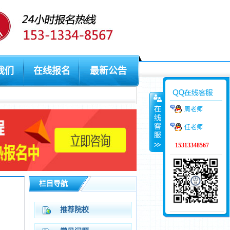
我们
在线报名
最新公告
周老师
任老师
15313348567
栏目导航
推荐院校