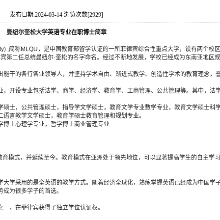
发布日期:2024-03-14 浏览次数[2929]
曼纽尔奎松大学
英语专业
在职博士
简章
 University) ,简称MLQU，是中国教育部留学认证的一所菲律宾综合性重点大学，设有两个校
菲律宾第二任总统曼纽尔·奎松的名字命名。经过不断地发展，学校已经成为东南亚地区
出能干的各行各业领导人，并坚持学术自由、渐进式教学、创造性学术的教育理念，
业，开设专业包括法学、商学、经济学、教育学、工商管理、公共管理等。其中，法
学硕士，公共管理硕士，指导学文学硕士，教育文学专业数学专业，教育文学硕士科
二语言教学文学硕士，教育学硕士教育管理和规划专业。
学博士心理学专业，哲学博士商业管理专业
国教育模式，并延续至今。教育模式在亚洲处于领先地位，可以显著提高学生的自主学
学大学采用的是全英语的教学方式。随着经济全球化，熟练掌握英语已经成为中国学
势成为很多学子的首选。
之一，在菲律宾获得了独立学位认证权。