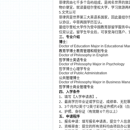
菲律宾由七千多个岛屿组成，是闻名世界的旅
物价便宜，就读曼纽尔奎松大学，学习旅游两
5.文凭认可
菲律宾是世界第三大英语系国家，因此曼纽尔
认协议，中菲两国学历互认。
曼纽尔奎松大学作为受中国教育部留学服务中
位双认证。留学生毕业后，可享受海归落户、
三、专业介绍
博士：
Doctor of Education Major in Educational M
教育学博士教育管理和规划专业
Doctor of Philosophy in English
哲学博士英语专业
Doctor of Philosophy Major in Psychology
哲学博士心理学专业
Doctor of Public Administration
公共管理博士
Doctor of Philosophy Major in Business Ma
哲学博士商业管理专业
四、入学条件
1、填写【入学申请表】。
2、最高学历毕业证或学位证、成绩单、无犯
3、3个月内2英寸*2英寸彩色证件照片4张（白
4、护照、身份证（有效期 6个月以上）
五、申请程序
1、报名申请：填写报名申请表，提交个人信
2、资格审查：提交的所有资料均由项目办公