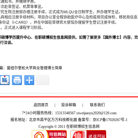
取通知书，并缴纳学费。
一次赴菲签证、机票等事宜。
研究生院注册部办理注册手续，正式成为MLQU全日制学生，并办理学生证。
出具相应注册手续材料，项目办公室全程协助医疗中心及检疫局完成体检，移民局信息
份证（I-CARD），并在中国驻菲律宾大使馆办理留学生登记注册手续。
礼，正式进入课程学习阶段。
职硕博学历提升中心
、
在职硕博招生信息网
提供。如需了解更多【
国外
博
士
】内容，欢
进行洽谈。
篇：曼纽尔奎松大学商业管理博士简章
返回首页
|
投诉邮箱
|
联系我们
7*24小时服务热线：15313348567 siweijiaoyu2020@126.com
报名地址：北京市昌平区万万科技孵化器 备案号：
京ICP备17020267号-1
Copyright © 2011 在职硕博招生信息网