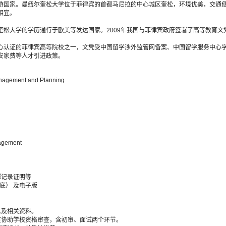
游国家。曼纽尔奎松大学位于菲律宾的首都马尼拉的中心城区奎松，环境优美，交通
相宜。
奎松大学的学历通行于欧美等发达国家。2009年我国与菲律宾政府签署了高等教育文
心认证的菲律宾高等院校之一，文凭受中国留学涉外监管网备案、中国留学服务中心
安家费等人才引进政策。
anagement and Planning
nagement
罪记录证明等
底） 及电子版
息及相关资料。
室协助学校资格审查，含初审、面试两个环节。