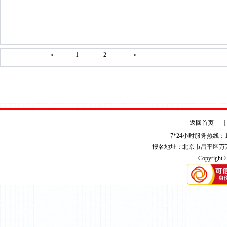
«
1
2
»
返回首页
|
7*24小时服务热线：15313
报名地址：北京市昌平区万
Copyrig