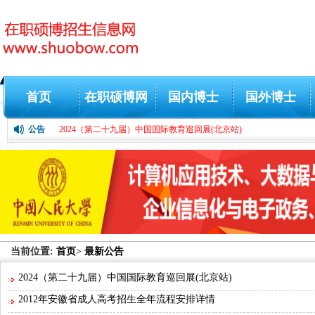
首页
在职硕博网
国内博士
国外博士
公告
2024（第二十九届）中国国际教育巡回展(北京站)
当前位置:
首页
>
最新公告
2024（第二十九届）中国国际教育巡回展(北京站)
2012年安徽省成人高考招生全年流程安排详情