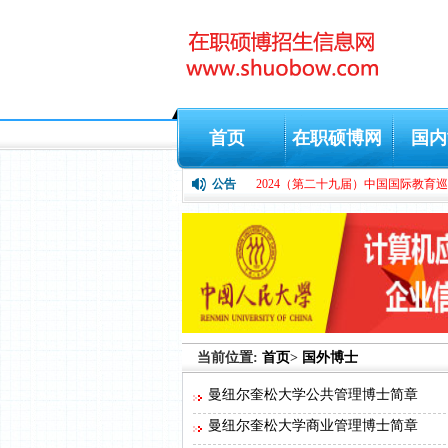
首页
在职硕博网
国内
公告
2024（第二十九届）中国国际教育巡
当前位置:
首页
>
国外博士
曼纽尔奎松大学公共管理博士简章
曼纽尔奎松大学商业管理博士简章