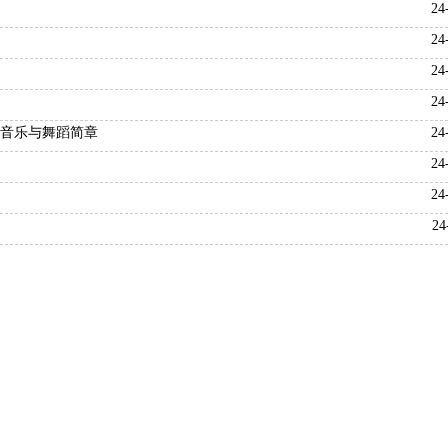
24
24
24
24
位音乐与舞蹈简章
24
24
24
24